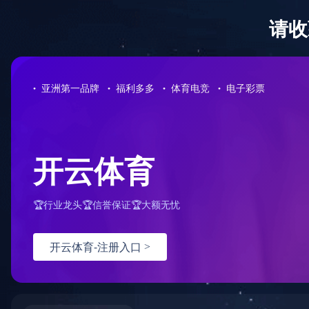
乐动体育
网站乐动体育
乐动体育-乐动ledong(中国)
公司简介
发展历程
技术创新
企业宣传片
社会责任
产品介绍
乐动体育-乐动ledong(中国)
触显产业
应用终端产业
产品应用展
投资者关系
新闻资讯
加入我们
招贤纳士
员工福利
全球产业布局

网站乐动体育
乐动体育-乐动ledong(中国)

公司简介
发展历程
技术创新
企业宣传片
社会责任
产品介绍

乐动体育-乐动ledong(中国)
触显产业
应用终端产业
产品应用展
投资者关系