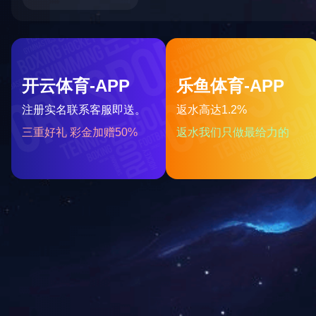
联创电子与江西师范大学附属中学携手共筑协同育人新平台
202
联创电子北美湾区办事处正式启用，迎来首位客户到访
2026-01-
2025年11月，联创电子营销中心北美湾区办事处正式启用，标志
措，该办事处的落成有助于公司更贴近北美客户需求，提升响应
联创电子入选2025江西企业100强等三项权威榜单
2025-11-28
11月21日，江西省企业联合会、省企业家协会发布“2025江西企业1
单。
联创电子荣登2025江西民营企业100强第38位、制造业100强第2
10月28日，2025江西民营企业100强、制造业民营企业100
营企业第28位，充分彰显公司在江西省民营企业中的良好发展
郑州联创智造产业园项目一期厂房喜封金顶
2025-10-23
2025年10月18日10时36分，在各方代表的共同见证下，
实验区招商工作部党组书记杨清、联创电子常务副总裁罗顺根等
江西联益首次通过SMETA国际道德贸易审核
2025-10-23
2025年9月，江西联益光学有限公司成功通过SMETA（Sedex M
一步巩固行业合规标杆地位。
喜报！联信康成功获批2025年第一批国家“两新”建设项目支
2025
江西联坤成功入选江西省第二批“数智工厂”名单
2025-10-09
近日，江西省工业和信息化厅正式公布第二批“数字领航”企业及
新实践，成功入选“数智工厂”行列。此次入选，不仅标志着江
定。