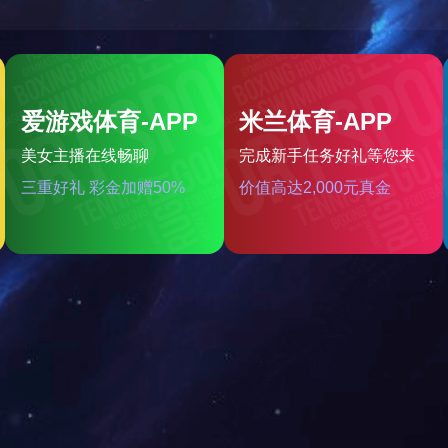
6-02-07
16
着公司全球化战略布局迈出关键一步，北美市场本地化服务能力全面升
效率与服务精准度，强化区域市场渗透与资源协同。
00强”榜单，并首次推出“2025江西制造业企业100强”“2025江
8位
2025-11-06
强榜单发布。乐动体育-乐动ledong(中国) 凭借卓越的经营业绩
态势与综合实力。
郑州联创智造产业园项目一期厂房顺利完成主体结构封顶，标志着该项
领导出席仪式，公司管理团队及施工、监理、设计等参建单位代
embers Ethical Trade Audit，道德贸易审核）认证
-10-22
“数智工厂”认定名单。其中，江西联坤智能科技有限公司（以下
西联坤在智能制造体系建设、数字化能力构建等领域获得省级认