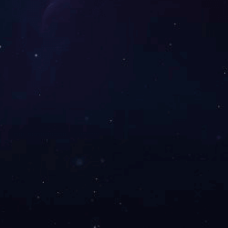
报告》及百强企业名单。乐动体育-乐动ledong(中国) 凭借
，展现了公司在电子信息行业中的领先地位和强劲的市场竞争力。
新平台
访