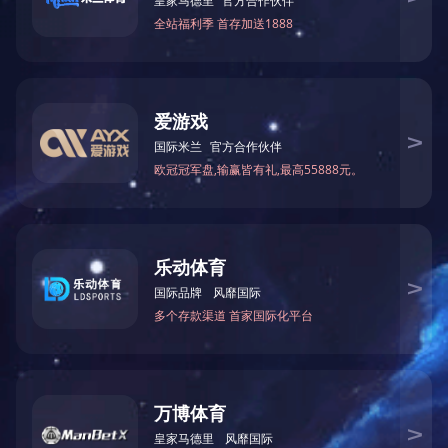
分类：
可持续发展
发布时间：
2021-03-02 16:35:57
访问量：
0
概要:
概要:
详情
联创电子将集中资源做大乐动体育-乐动ledong(中国) ，把核心技
术、优强产品迅速转化为规模和效益；多种方式稳健发展显示产
业，引入新的增量资金和合作伙伴，实现裂变扩张和良性发展；
资本运作壮大投资产业，实现电声、芯片两个投资企业新产业、
新业务的快速发展。
销售服务
光学产品市场联系人
市场总监：刘凯旋
联系电话：0791-88165837
移动手机：13699524244
服务邮箱：kx_liu@malaybasic.com
公司地址：江西省南昌市高新开发区京东大道1699号