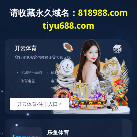
乐动体育
网站乐动体育
乐动体育-乐动ledong(中国)
公司简介
发展历程
技术创新
企业宣传片
社会责任
产品介绍
乐动体育-乐动ledong(中国)
触显产业
应用终端产业
产品应用展
示
投资者关系
新闻资讯
加入我们
招贤纳士
员工福利
全球产业布局

网站乐动体育
乐动体育-乐动ledong(中国)

公司简介
发展历程
技术创新
企业宣传片
社会责任
产品介绍

乐动体育-乐动ledong(中国)
触显产业
应用终端产业
产品应用展