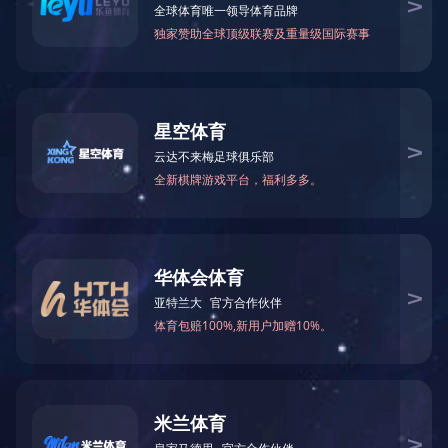
示
投资者关系
新闻资讯
加入我们

招贤纳士
员工福利
全球产业布局

搜索


人才招聘
当前位置：
乐动体育
-
全球产业布局
全球产业布局


全球产业布局